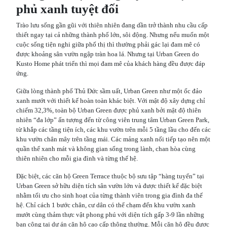
phủ xanh tuyệt đối
Trào lưu sống gần gũi với thiên nhiên đang dần trở thành nhu cầu cấp
thiết ngay tại cả những thành phố lớn, sôi động. Nhưng nếu muốn một
cuộc sống tiện nghi giữa phố thị thì thường phải gác lại đam mê có
được khoảng sân vườn ngập tràn hoa lá. Nhưng tại Urban Green do
Kusto Home phát triển thì mọi đam mê của khách hàng đều được đáp
ứng.
Giữa lòng thành phố Thủ Đức sầm uất, Urban Green như một ốc đảo
xanh mướt với thiết kế hoàn toàn khác biệt. Với mật độ xây dựng chỉ
chiếm 32,3%, toàn bộ Urban Green được phủ xanh bởi mật độ thiên
nhiên “đa lớp” ấn tượng đến từ công viên trung tâm Urban Green Park,
từ khắp các tầng tiện ích, các khu vườn trên mỗi 5 tầng lầu cho đến các
khu vườn chân mây trên tầng mái. Các mảng xanh nối tiếp tạo nên một
quần thể xanh mát và không gian sống trong lành, chan hòa cùng
thiên nhiên cho mỗi gia đình và từng thế hệ.
Đặc biệt, các căn hộ Green Terrace thuộc bộ sưu tập “hàng tuyển” tại
Urban Green sở hữu diện tích sân vườn lớn và được thiết kế đặc biệt
nhằm tối ưu cho sinh hoạt của từng thành viên trong gia đình đa thế
hệ. Chỉ cách 1 bước chân, cư dân có thể chạm đến khu vườn xanh
mướt cùng thảm thực vật phong phú với diện tích gấp 3-9 lần những
ban công tại dự án căn hộ cao cấp thông thường. Mỗi căn hộ đều được