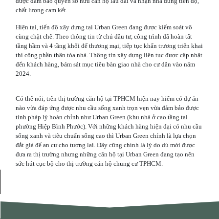
được đảm bảo quyền sở hữu căn hộ lâu dài và nhận nhà đúng tiến độ,
chất lượng cam kết.
Hiện tại, tiến độ xây dựng tại Urban Green đang được kiểm soát vô
cùng chặt chẽ. Theo thông tin từ chủ đầu tư, công trình đã hoàn tất
tầng hầm và 4 tầng khối đế thương mại, tiếp tục khẩn trương triển khai
thi công phần thân tòa nhà. Thông tin xây dựng liên tục được cập nhật
đến khách hàng, bám sát mục tiêu bàn giao nhà cho cư dân vào năm
2024.
Có thể nói, trên thị trường căn hộ tại TPHCM hiện nay hiếm có dự án
nào vừa đáp ứng được nhu cầu sống xanh trọn vẹn vừa đảm bảo được
tính pháp lý hoàn chỉnh như Urban Green (khu nhà ở cao tầng tại
phường Hiệp Bình Phước). Với những khách hàng hiện đại có nhu cầu
sống xanh và tiêu chuẩn sống cao thì Urban Green chính là lựa chọn
đắt giá để an cư cho tương lai. Đây cũng chính là lý do dù mới được
đưa ra thị trường nhưng những căn hộ tại Urban Green đang tạo nên
sức hút cục bộ cho thị trường căn hộ chung cư TPHCM.