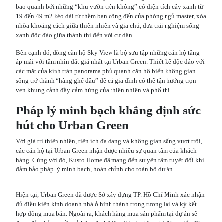
bao quanh bởi những “khu vườn trên không” có diện tích cây xanh từ
19 đến 49 m2 kéo dài từ thềm ban công đến cửa phòng ngủ master, xóa
nhòa khoảng cách giữa thiên nhiên và gia chủ, đưa trải nghiệm sống
xanh độc đáo giữa thành thị đến với cư dân.
Bên cạnh đó, dòng căn hộ Sky View là bộ sưu tập những căn hộ tầng
áp mái với tầm nhìn đắt giá nhất tại Urban Green. Thiết kế độc đáo với
các mặt cửa kính tràn panorama phủ quanh căn hộ biến không gian
sống trở thành “hàng ghế đầu” để cả gia đình có thể tận hưởng trọn
vẹn khung cảnh đầy cảm hứng của thiên nhiên và phố thị.
Pháp lý minh bạch khẳng định sức
hút cho Urban Green
Với giá trị thiên nhiên, tiện ích đa dạng và không gian sống vượt trội,
các căn hộ tại Urban Green nhận được nhiều sự quan tâm của khách
hàng. Cùng với đó, Kusto Home đã mang đến sự yên tâm tuyệt đối khi
đảm bảo pháp lý minh bạch, hoàn chỉnh cho toàn bộ dự án.
Hiện tại, Urban Green đã được Sở xây dựng TP. Hồ Chí Minh xác nhận
đủ điều kiện kinh doanh nhà ở hình thành trong tương lai và ký kết
hợp đồng mua bán. Ngoài ra, khách hàng mua sản phẩm tại dự án sẽ