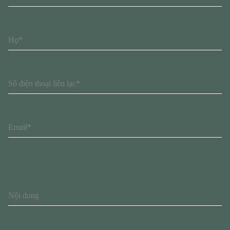
Họ*
Số điện thoại liên lạc*
Email*
Nội dung