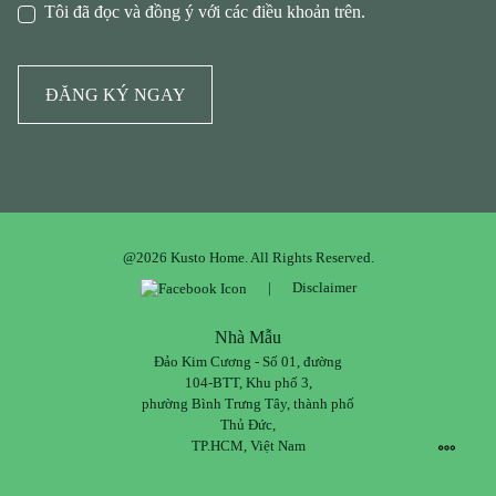
Tôi đã đọc và đồng ý với các điều khoản trên.
ĐĂNG KÝ NGAY
@2026 Kusto Home. All Rights Reserved.
|
Disclaimer
Nhà Mẫu
Đảo Kim Cương - Số 01, đường
104-BTT, Khu phố 3,
phường Bình Trưng Tây, thành phố
Thủ Đức,
TP.HCM, Việt Nam